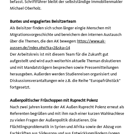
befasst. Schriftführer bleibt der selbstständige Immobilienmakler
Michael Oberholz.
Buntes und engagiertes Beisitzerteam
Als Beisitzer finden sich schon länger eingie Menschen mit
MIgrationsvorgeschichte und bereichern den internen Austausch
über die Themen, die den AK bewegen:
https://www.ak-
aussen.de/index.php?ka=2&ska=14
Der Arbeitskreis ist mit diesem Team für die Zukunft gut
aufgestellt und wird auch weiterhin aktuelle Theman diskutieren
und mit Mandatsträgern besprechen sowie Pressemitteilungen
herausgeben. Außerden werden Studienreisen organisiert und
Diskussionsverantaltungen wie z.B. die Reihe "Europafrühstück"
fortgesetzt.
Außenpolitischer Früschoppen mit Ruprecht Polenz
Nach zwei Jahren konnte der AK Außen Ruprecht Polenz erneut als
Referenten begrüßen und mit ihm nach einer kurzen Wahlnachlese
zu vielen Fragen der Außenpolitik diskutieren. Die
Flüchtlingsproblematik in Syrien und Afrika sowie der Abzug von
Fachkräften aus Südeuropa und aus Entwicklungsländern (sogen.